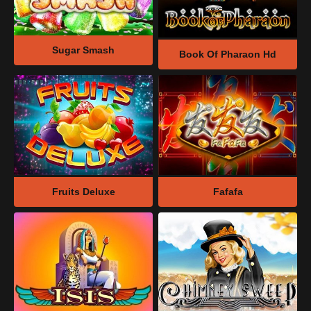
Sugar Smash
Book Of Pharaon Hd
Fruits Deluxe
Fafafa