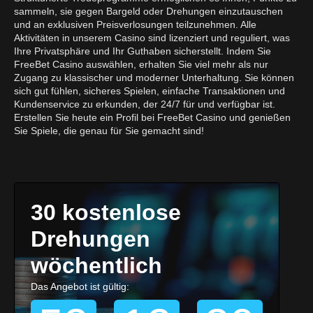
sammeln, sie gegen Bargeld oder Drehungen einzutauschen
und an exklusiven Preisverlosungen teilzunehmen. Alle
Aktivitäten in unserem Casino sind lizenziert und reguliert, was
Ihre Privatsphäre und Ihr Guthaben sicherstellt. Indem Sie
FreeBet Casino auswählen, erhalten Sie viel mehr als nur
Zugang zu klassischer und moderner Unterhaltung. Sie können
sich gut fühlen, sicheres Spielen, einfache Transaktionen und
Kundenservice zu erkunden, der 24/7 für und verfügbar ist.
Erstellen Sie heute ein Profil bei FreeBet Casino und genießen
Sie Spiele, die genau für Sie gemacht sind!
30 kostenlose
Drehungen
wöchentlich
Das Angebot ist gültig: