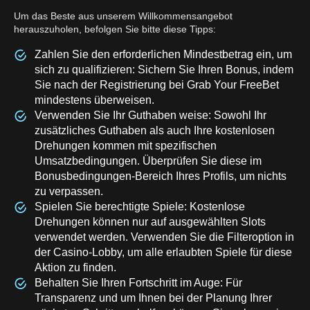
Um das Beste aus unserem Willkommensangebot
herauszuholen, befolgen Sie bitte diese Tipps:
Zahlen Sie den erforderlichen Mindestbetrag ein, um
sich zu qualifizieren: Sichern Sie Ihren Bonus, indem
Sie nach der Registrierung bei Grab Your FreeBet
mindestens überweisen.
Verwenden Sie Ihr Guthaben weise: Sowohl Ihr
zusätzliches Guthaben als auch Ihre kostenlosen
Drehungen kommen mit spezifischen
Umsatzbedingungen. Überprüfen Sie diese im
Bonusbedingungen-Bereich Ihres Profils, um nichts
zu verpassen.
Spielen Sie berechtigte Spiele: Kostenlose
Drehungen können nur auf ausgewählten Slots
verwendet werden. Verwenden Sie die Filteroption in
der Casino-Lobby, um alle erlaubten Spiele für diese
Aktion zu finden.
Behalten Sie Ihren Fortschritt im Auge: Für
Transparenz und um Ihnen bei der Planung Ihrer