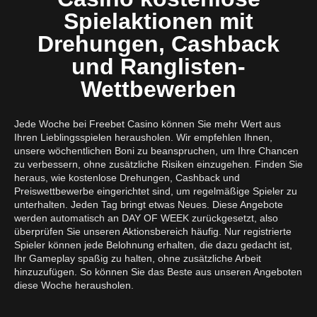
Spielaktionen mit
Drehungen, Cashback
und Ranglisten-
Wettbewerben
Jede Woche bei Freebet Casino können Sie mehr Wert aus
Ihren Lieblingsspielen herausholen. Wir empfehlen Ihnen,
unsere wöchentlichen Boni zu beanspruchen, um Ihre Chancen
zu verbessern, ohne zusätzliche Risiken einzugehen. Finden Sie
heraus, wie kostenlose Drehungen, Cashback und
Preiswettbewerbe eingerichtet sind, um regelmäßige Spieler zu
unterhalten. Jeden Tag bringt etwas Neues. Diese Angebote
werden automatisch an DAY OF WEEK zurückgesetzt, also
überprüfen Sie unseren Aktionsbereich häufig. Nur registrierte
Spieler können jede Belohnung erhalten, die dazu gedacht ist,
Ihr Gameplay spaßig zu halten, ohne zusätzliche Arbeit
hinzuzufügen. So können Sie das Beste aus unseren Angeboten
diese Woche herausholen.