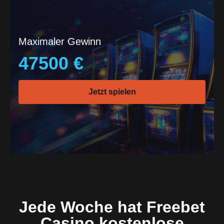
Maximaler Gewinn
47500 €
Jetzt spielen
Jede Woche hat Freebet
Casino kostenlose