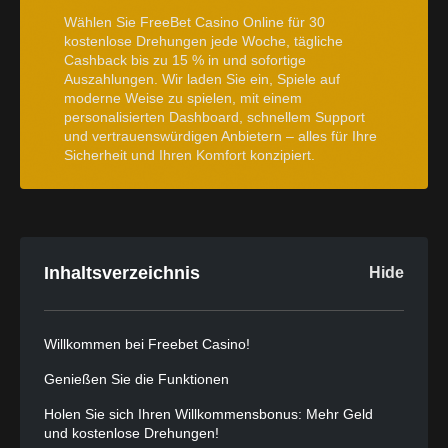
Wählen Sie FreeBet Casino Online für 30
kostenlose Drehungen jede Woche, tägliche
Cashback bis zu 15 % in und sofortige
Auszahlungen. Wir laden Sie ein, Spiele auf
moderne Weise zu spielen, mit einem
personalisierten Dashboard, schnellem Support
und vertrauenswürdigen Anbietern – alles für Ihre
Sicherheit und Ihren Komfort konzipiert.
Inhaltsverzeichnis
Hide
Willkommen bei Freebet Casino!
Genießen Sie die Funktionen
Holen Sie sich Ihren Willkommensbonus: Mehr Geld
und kostenlose Drehungen!