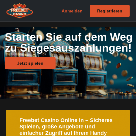
Anmelden
Registrieren
Starten Sie auf dem Weg
zu Siegesauszahlungen!
Jetzt spielen
Freebet Casino Online In – Sicheres
Spielen, große Angebote und
einfacher Zugriff auf Ihrem Handy