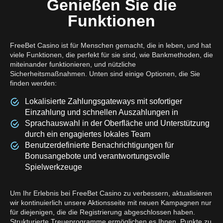
Genießen Sie die
Funktionen
FreeBet Casino ist für Menschen gemacht, die in leben, und hat
viele Funktionen, die perfekt für sie sind, wie Bankmethoden, die
miteinander funktionieren, und nützliche
Sicherheitsmaßnahmen. Unten sind einige Optionen, die Sie
finden werden:
Lokalisierte Zahlungsgateways mit sofortiger
Einzahlung und schnellen Auszahlungen in
Sprachauswahl in der Oberfläche und Unterstützung
durch ein engagiertes lokales Team
Benutzerdefinierte Benachrichtigungen für
Bonusangebote und verantwortungsvolle
Spielwerkzeuge
Um Ihr Erlebnis bei FreeBet Casino zu verbessern, aktualisieren
wir kontinuierlich unsere Aktionsseite mit neuen Kampagnen nur
für diejenigen, die die Registrierung abgeschlossen haben.
Strukturierte Treueprogramme ermöglichen es Ihnen, Punkte zu