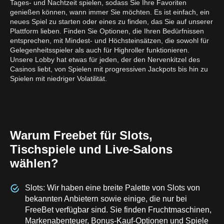
Tages- und Nachtzeit spielen, sodass Sie Ihre Favoriten
genießen können, wann immer Sie möchten. Es ist einfach, ein
neues Spiel zu starten oder eines zu finden, das Sie auf unserer
Plattform lieben. Finden Sie Optionen, die Ihren Bedürfnissen
entsprechen, mit Mindest- und Höchsteinsätzen, die sowohl für
Gelegenheitsspieler als auch für Highroller funktionieren.
Unsere Lobby hat etwas für jeden, der den Nervenkitzel des
Casinos liebt, von Spielen mit progressiven Jackpots bis hin zu
Spielen mit niedriger Volatilität.
Warum Freebet für Slots,
Tischspiele und Live-Salons
wählen?
Slots: Wir haben eine breite Palette von Slots von
bekannten Anbietern sowie einige, die nur bei
FreeBet verfügbar sind. Sie finden Fruchtmaschinen,
Markenabenteuer, Bonus-Kauf-Optionen und Spiele