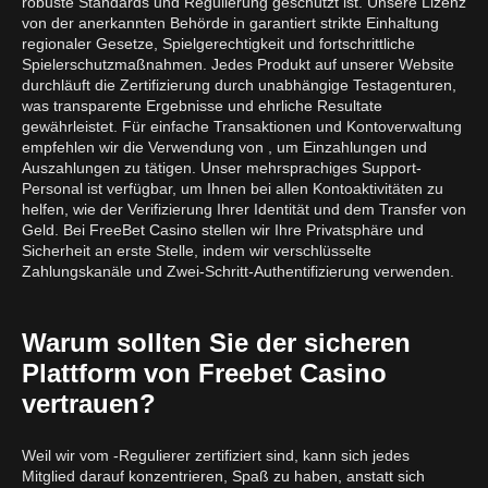
robuste Standards und Regulierung geschützt ist. Unsere Lizenz
von der anerkannten Behörde in garantiert strikte Einhaltung
regionaler Gesetze, Spielgerechtigkeit und fortschrittliche
Spielerschutzmaßnahmen. Jedes Produkt auf unserer Website
durchläuft die Zertifizierung durch unabhängige Testagenturen,
was transparente Ergebnisse und ehrliche Resultate
gewährleistet. Für einfache Transaktionen und Kontoverwaltung
empfehlen wir die Verwendung von , um Einzahlungen und
Auszahlungen zu tätigen. Unser mehrsprachiges Support-
Personal ist verfügbar, um Ihnen bei allen Kontoaktivitäten zu
helfen, wie der Verifizierung Ihrer Identität und dem Transfer von
Geld. Bei FreeBet Casino stellen wir Ihre Privatsphäre und
Sicherheit an erste Stelle, indem wir verschlüsselte
Zahlungskanäle und Zwei-Schritt-Authentifizierung verwenden.
Warum sollten Sie der sicheren
Plattform von Freebet Casino
vertrauen?
Weil wir vom -Regulierer zertifiziert sind, kann sich jedes
Mitglied darauf konzentrieren, Spaß zu haben, anstatt sich