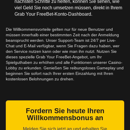
nächsten Schritte zu helfen, können Sie sehen, wie
viel Geld Sie noch umsetzen müssen, direkt in Ihrem
Grab Your FreeBet-Konto-Dashboard.
Die Willkommensvorteile gelten nur für neue Benutzer und
müssen innerhalb einer bestimmten Zeit nach der Anmeldung
beansprucht werden. Unser Support-Team ist 24/7 per Live-
Chat und E-Mail verfügbar, wenn Sie Fragen dazu haben, wer
den Service nutzen kann oder wie man ihn nutzt. Nutzen Sie
dieses spezielle Grab Your FreeBet-Angebot, um Ihr
Spielguthaben zu erhöhen und alle Funktionen unserer Casino-
Lobby zu erkunden. Genießen Sie reibungsloses Gameplay und
beginnen Sie sofort nach Ihrer ersten Einzahlung mit Ihren
kostenlosen Belohnungen zu drehen.
Fordern Sie heute Ihren
Willkommensbonus an
Melden Sie sich jetzt an und erhalten Sie