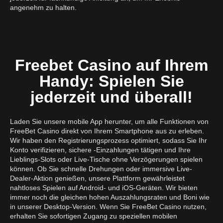
angenehm zu halten.
Freebet Casino auf Ihrem
Handy: Spielen Sie
jederzeit und überall!
Laden Sie unsere mobile App herunter, um alle Funktionen von
FreeBet Casino direkt von Ihrem Smartphone aus zu erleben.
Wir haben den Registrierungsprozess optimiert, sodass Sie Ihr
Konto verifizieren, sichere -Einzahlungen tätigen und Ihre
Lieblings-Slots oder Live-Tische ohne Verzögerungen spielen
können. Ob Sie schnelle Drehungen oder immersive Live-
Dealer-Aktion genießen, unsere Plattform gewährleistet
nahtloses Spielen auf Android- und iOS-Geräten. Wir bieten
immer noch die gleichen hohen Auszahlungsraten und Boni wie
in unserer Desktop-Version. Wenn Sie FreeBet Casino nutzen,
erhalten Sie sofortigen Zugang zu speziellen mobilen