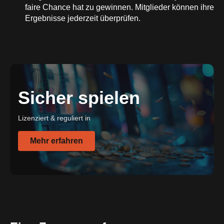
faire Chance hat zu gewinnen. Mitglieder können ihre
Ergebnisse jederzeit überprüfen.
Sicher spielen
Lizenziert & reguliert in
Mehr erfahren