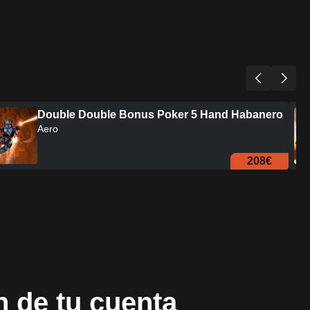
Duck Shooter
Double Double
veteran
Aero
245€
n de tu cuenta