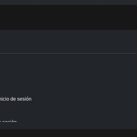
nicio de sesión
s sesión
es que regresan