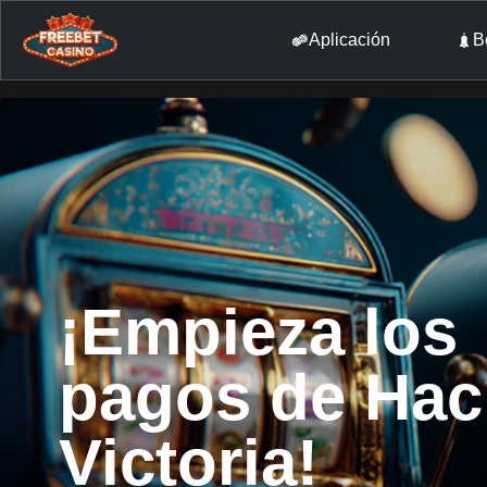
Aplicación
B
¡Empieza los
pagos de Haci
Victoria!