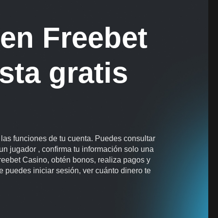
 en Freebet
sta gratis
 las funciones de tu cuenta. Puedes consultar
 un jugador , confirma tu información solo una
reebet Casino, obtén bonos, realiza pagos y
e puedes iniciar sesión, ver cuánto dinero te