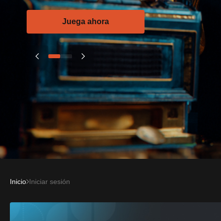
Juega ahora
Inicio
Iniciar sesión