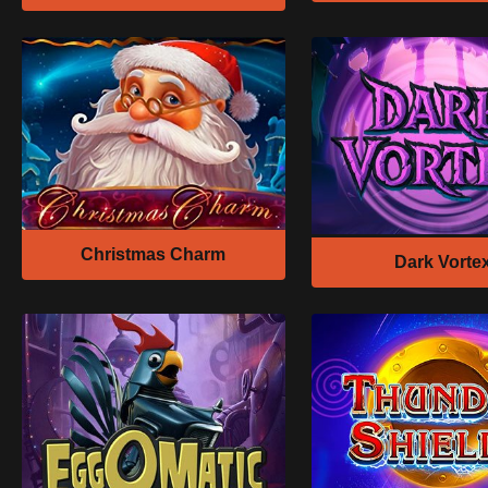
Christmas Charm
Dark Vorte