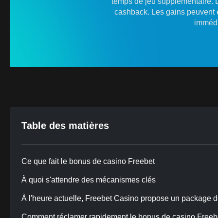
temps de jeu supplémentaire. De
cashback. Les gains peuvent e
immédi
Table des matières
Ce que fait le bonus de casino Freebet
À quoi s'attendre des mécanismes clés
À l'heure actuelle, Freebet Casino propose un package 
Comment réclamer rapidement le bonus de casino Freeb