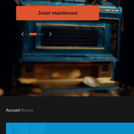
Jouer maintenant
Accueil
Bonus