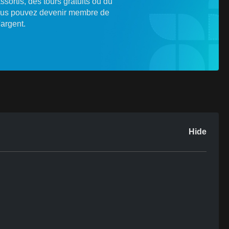
sortis, des tours gratuits ou du
 Vous pouvez devenir membre de
argent.
Hide