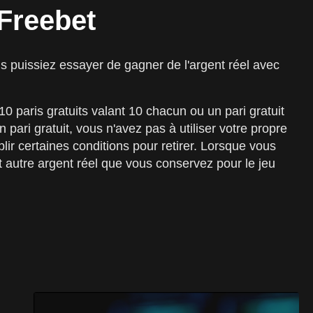
 Freebet
s puissiez essayer de gagner de l'argent réel avec
0 paris gratuits valant 10 chacun ou un pari gratuit
ari gratuit, vous n'avez pas à utiliser votre propre
ir certaines conditions pour retirer. Lorsque vous
 autre argent réel que vous conservez pour le jeu