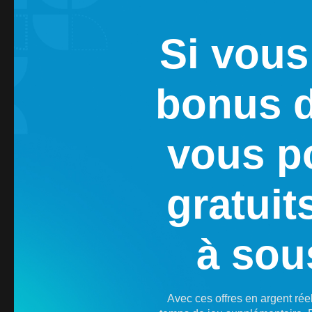
Si vous
bonus d
vous p
gratuit
à sou
Avec ces offres en argent rée