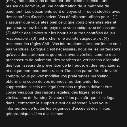
(KYC), nous pouvons demander une pièce d'identité, une
preuve de domicile, et une confirmation de la méthode de
paiement. Les documents sont envoyés chiffrés et stockés avec
des contrôles d'accès stricts. Vos détails sont utilisés pour : (1)
s'assurer que vous êtes bien celui que vous prétendez être et
que vous venez bien du pays que vous indiquez si nécessaire ;
(2) définir des limites sur les bonus et autres contrôles de jeu
responsable ; (3) rechercher une activité suspecte ; et (4)
respecter les règles AML. Vos informations personnelles ne sont
pas vendues. Lorsque c'est nécessaire, nous ne les partageons
qu'avec des partenaires que nous avons vérifiés, comme des
processeurs de paiement, des services de vérification d'identité,
des fournisseurs de prévention de la fraude, et des régulateurs,
et uniquement pour cette raison. Dans les paramètres de votre
compte, vous pouvez modifier vos préférences marketing,
obtenir une copie de vos données, ou demander leur
suppression si cela est légal (certains registres doivent être
conservés pour des raisons légales, des litiges, et des
vérifications de fraude). Si vous n'êtes pas sûr que c'est légal
dans , contactez le support avant de déposer. Nous vous
informerons de toutes les exigences d'accès et des limites
géographiques liées à la licence.