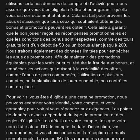
utilisons certaines données de compte et d'activité pour nous
assurer que vous êtes éligible à l'offre et pour garantir qu'elle
vous est correctement attribuée. Cela est fait pour prévenir les
abus et s'assurer que tous ceux qui souhaitent obtenir des
bonus et promotions peuvent les obtenir. Cela aide à garantir
que le bon joueur reçoit les récompenses promotionnelles et
que les conditions des bonus sont respectées, comme des tours
gratuits lors d'un dépôt de 50 ou un bonus allant jusqu'à 200.
Nous traitons également des données limitées pour empêcher
les abus de promotions. Afin de maintenir des promotions
équitables pour les vrais joueurs, réduire la fraude aux bonus, et
empêcher les actions qui nuisent à la crédibilité des offres,
comme l'abus de paris compensés, l'utilisation de plusieurs
comptes, ou la planification de jouer ensemble, nos contrôles
sont en place.
Pour voir si vous êtes éligible à une certaine promotion, nous
pouvons examiner votre identité, votre compte, et votre
gameplay pour voir si vous répondez aux exigences. Les points
de données exacts dépendent du type de promotion et des
règles d'éligibilité. Les détails de votre compte, tels que votre
nom d'utilisateur, l'ID de compte, la date d'inscription, vos
coordonnées, et vos choix concernant la réception d'e-mails
promotionnels. La région IP et les paramètres régionaux de