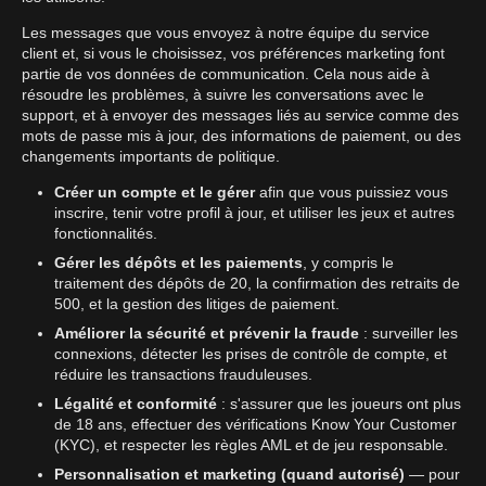
Les messages que vous envoyez à notre équipe du service
client et, si vous le choisissez, vos préférences marketing font
partie de vos données de communication. Cela nous aide à
résoudre les problèmes, à suivre les conversations avec le
support, et à envoyer des messages liés au service comme des
mots de passe mis à jour, des informations de paiement, ou des
changements importants de politique.
Créer un compte et le gérer
afin que vous puissiez vous
inscrire, tenir votre profil à jour, et utiliser les jeux et autres
fonctionnalités.
Gérer les dépôts et les paiements
, y compris le
traitement des dépôts de 20, la confirmation des retraits de
500, et la gestion des litiges de paiement.
Améliorer la sécurité et prévenir la fraude
: surveiller les
connexions, détecter les prises de contrôle de compte, et
réduire les transactions frauduleuses.
Légalité et conformité
: s'assurer que les joueurs ont plus
de 18 ans, effectuer des vérifications Know Your Customer
(KYC), et respecter les règles AML et de jeu responsable.
Personnalisation et marketing (quand autorisé)
— pour