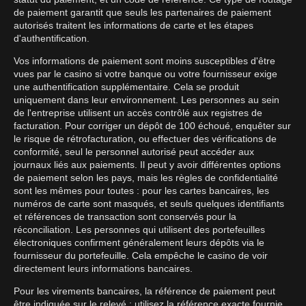
de paiement garantit que seuls les partenaires de paiement
autorisés traitent les informations de carte et les étapes
d'authentification.
Vos informations de paiement sont moins susceptibles d'être
vues par le casino si votre banque ou votre fournisseur exige
une authentification supplémentaire. Cela se produit
uniquement dans leur environnement. Les personnes au sein
de l'entreprise utilisent un accès contrôlé aux registres de
facturation. Pour corriger un dépôt de 100 échoué, enquêter sur
le risque de rétrofacturation, ou effectuer des vérifications de
conformité, seul le personnel autorisé peut accéder aux
journaux liés aux paiements. Il peut y avoir différentes options
de paiement selon les pays, mais les règles de confidentialité
sont les mêmes pour toutes : pour les cartes bancaires, les
numéros de carte sont masqués, et seuls quelques identifiants
et références de transaction sont conservés pour la
réconciliation. Les personnes qui utilisent des portefeuilles
électroniques confirment généralement leurs dépôts via le
fournisseur du portefeuille. Cela empêche le casino de voir
directement leurs informations bancaires.
Pour les virements bancaires, la référence de paiement peut
être indiquée sur le relevé ; utilisez la référence exacte fournie