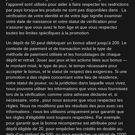
l'appareil sont utilisés pour aider à faire respecter les restrictions
par pays lorsque les produits ne sont pas disponibles dans . La
vérification de votre identité et de votre âge signifie examiner
votre date de naissance et votre statut de vérification pour
s'assurer que vous avez le bon âge et que vous respectez
toutes les limites spécifiques à la promotion.
Un dépôt de 50 peut débloquer un bonus allant jusqu'à 200. Le
contexte de paiement et de transaction inclut le type de
méthode de paiement utilisée et les horodatages de chaque
dépôt et retrait. Jouer aux jeux et les actions liées aux bonus —
le montant misé, le type de jeux, le temps nécessaire pour
accepter le bonus, et le statut de respect des exigences. Si une
promotion a des règles concernant votre lieu de résidence,
votre statut de joueur, ou la juridiction dans laquelle vous vivez,
nous pouvons utiliser les informations que vous nous fournissez
lors de la vérification, comme votre adresse déclarée et, si
nécessaire, votre , pour nous assurer que vous respectez les
règles. Nous ne modifions pas les résultats des jeux avec ces
informations ; nous les utilisons uniquement pour garantir que
les règles d'éligibilité sont toujours respectées. Par exemple,
pour garantir que la bonne récompense est attribuée pour un
dépôt éligible de 20, pour empêcher les crédits en double au-
delà d'un plafond de 500, ou pour empêcher un retrait de 1000