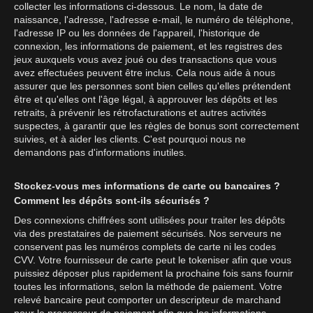
collecter les informations ci-dessous. Le nom, la date de
naissance, l'adresse, l'adresse e-mail, le numéro de téléphone,
l'adresse IP ou les données de l'appareil, l'historique de
connexion, les informations de paiement, et les registres des
jeux auxquels vous avez joué ou des transactions que vous
avez effectuées peuvent être inclus. Cela nous aide à nous
assurer que les personnes sont bien celles qu'elles prétendent
être et qu'elles ont l'âge légal, à approuver les dépôts et les
retraits, à prévenir les rétrofacturations et autres activités
suspectes, à garantir que les règles de bonus sont correctement
suivies, et à aider les clients. C'est pourquoi nous ne
demandons pas d'informations inutiles.
Stockez-vous mes informations de carte ou bancaires ?
Comment les dépôts sont-ils sécurisés ?
Des connexions chiffrées sont utilisées pour traiter les dépôts
via des prestataires de paiement sécurisés. Nos serveurs ne
conservent pas les numéros complets de carte ni les codes
CVV. Votre fournisseur de carte peut le tokeniser afin que vous
puissiez déposer plus rapidement la prochaine fois sans fournir
toutes les informations, selon la méthode de paiement. Votre
relevé bancaire peut comporter un descripteur de marchand
pour le processeur de paiement afin que les informations