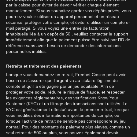
par la caisse pour éviter de devoir vérifier chaque élément
manuellement. Si vous souhaitez garder vos dépôts privés, vous
pourriez vouloir utiliser un appareil personnel et un réseau
sécurisé, protéger votre compte, et éviter d'utiliser un compte e-
mail partagé. Si vous voyez une entrée de facturation
inhabituelle liée à un dépôt de 50 , veuillez contacter le support
immédiatement afin que le paiement puisse être suivi par l'ID de
référence sans avoir besoin de demander des informations
personnelles inutiles.
Retraits et traitement des paiements
Lorsque vous demandez un retrait, Freebet Casino peut avoir
besoin de s'assurer que l'argent va au titulaire légitime du
compte et qu'il a été gagné par un jeu équitable. Afin de
protéger votre solde, réduire le risque de fraude, et respecter
les exigences réglementaires, des vérifications Know Your
Customer (KYC) et un filtrage des transactions sont utilisés. Le
KYC est généralement effectué avant le premier retrait, lorsque
vous modifiez des informations importantes du compte, ou
lorsque l'activité de retrait ne semble pas correspondre au jeu
normal. Pour des montants de paiement plus élevés, comme un
seul retrait de 500 ou plus, vous pouvez également devoir