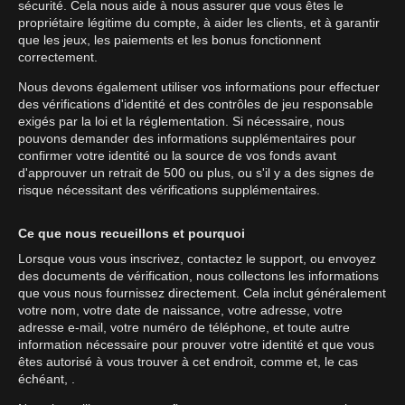
sécurité. Cela nous aide à nous assurer que vous êtes le
propriétaire légitime du compte, à aider les clients, et à garantir
que les jeux, les paiements et les bonus fonctionnent
correctement.
Nous devons également utiliser vos informations pour effectuer
des vérifications d'identité et des contrôles de jeu responsable
exigés par la loi et la réglementation. Si nécessaire, nous
pouvons demander des informations supplémentaires pour
confirmer votre identité ou la source de vos fonds avant
d'approuver un retrait de 500 ou plus, ou s'il y a des signes de
risque nécessitant des vérifications supplémentaires.
Ce que nous recueillons et pourquoi
Lorsque vous vous inscrivez, contactez le support, ou envoyez
des documents de vérification, nous collectons les informations
que vous nous fournissez directement. Cela inclut généralement
votre nom, votre date de naissance, votre adresse, votre
adresse e-mail, votre numéro de téléphone, et toute autre
information nécessaire pour prouver votre identité et que vous
êtes autorisé à vous trouver à cet endroit, comme et, le cas
échéant, .