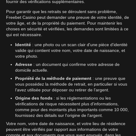
fournir des vérifications supplémentaires.
Pour garantir que les retraits se déroulent sans problème,
Freebet Casino peut demander une preuve de votre identité, de
votre âge, et de la propriété du paiement. Pour maintenir les
choses en sécurité et vérifiées, les demandes sont limitées à ce
qui est nécessaire.
Identité
: une photo ou un scan clair d'une pièce d'identité
valide qui contient votre nom, votre date de naissance, et
votre photo.
Adresse
: un document qui confirme votre adresse de
domicile actuelle.
Propriété de la méthode de paiement
: une preuve que
vous possédez la méthode de retrait, en particulier si vous
l'avez utilisée pour déposer ou retirer de l'argent.
Origine des fonds
: si les réglementations ou les
vérifications de risque nécessitent plus d'informations,
comme pour des montants plus importants comme 10 000,
fournissez des détails sur l'origine de l'argent.
Votre nom, votre date de naissance, et votre lieu de résidence
peuvent être vérifiés par rapport aux informations de votre
compte et aux documents que vous avez envoyés. dans les