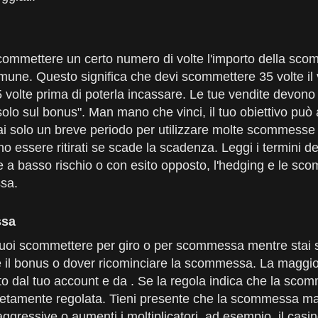
scommettere un certo numero di volte l'importo della scom
une. Questo significa che devi scommettere 35 volte il 
olte prima di poterla incassare. Le tue vendite devono r
lo sul bonus". Man mano che vinci, il tuo obiettivo può a
ai solo un breve periodo per utilizzare molte scommesse g
 essere ritirati se scade la scadenza. Leggi i termini del
e a basso rischio o con esito opposto, l'hedging e le sc
ssa.
ssa
 puoi scommettere per giro o per scommessa mentre stai 
re il bonus o dover ricominciare la scommessa. La maggior 
ato dal tuo account e da . Se la regola indica che la sc
amente regolata. Tieni presente che la scommessa massi
aggressive o aumenti i moltiplicatori, ad esempio, il casin