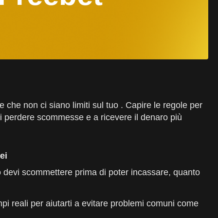
che non ci siano limiti sul tuo . Capire le regole per
e di perdere scommesse e a ricevere il denaro più
ei
o devi scommettere prima di poter incassare, quanto
mpi reali per aiutarti a evitare problemi comuni come