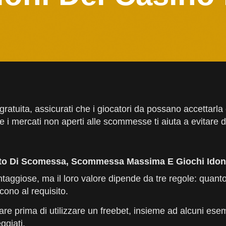
uita, assicurati che i giocatori da possano accettarla e 
mpo e i mercati non aperti alle scommesse ti aiuta a evitar
ito Di Scomessa, Scommessa Massima E Giochi Idon
taggiose, ma il loro valore dipende da tre regole: quant
cono al requisito.
are prima di utilizzare un freebet, insieme ad alcuni ese
ggiati.