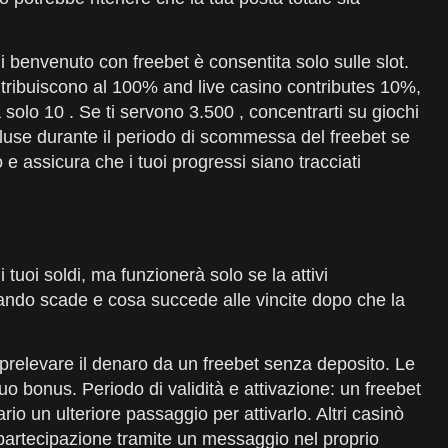
i benvenuto con freebet è consentita solo sulle slot.
ontribuiscono al 100% and live casino contributes 10%,
olo 10 . Se ti servono 3.500 , concentrarti su giochi
scluse durante il periodo di scommessa del freebet se
 e assicura che i tuoi progressi siano tracciati
uoi soldi, ma funzionerà solo se la attivi
uando scade e cosa succede alle vincite dopo che la
me prelevare il denaro da un freebet senza deposito. Le
tuo bonus. Periodo di validità e attivazione: un freebet
io un ulteriore passaggio per attivarlo. Altri casinò
 partecipazione tramite un messaggio nel proprio