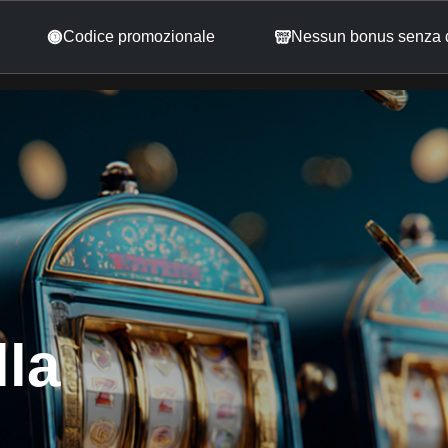
Codice promozionale
Nessun bonus senza 
la