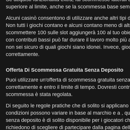
superiore al limite, anche se la scommessa base sem
Alcuni casinò consentono di utilizzare anche altri tipi
Non tutti i giochi contano e alcuni contano meno di al
scommettere 100 sulle slot aggiungerà 100 al tuo obie
con contributi bassi può far durare il lavoro molto pi
non sei sicuro di quali giochi siano idonei. Invece, gio
correttamente.
Offerta Di Scommessa Gratuita Senza Deposito
Puoi utilizzare un'offerta di scommessa gratuita senza
correttamente e entro il limite di tempo. Dovresti co
scommessa è stata regolata.
Di seguito le regole pratiche che di solito si applicano
condizioni possono variare in base al marchio e a , quin
senza deposito è di solito disponibile per i giocatori 
richiedono di scegliere di partecipare dalla pagina d