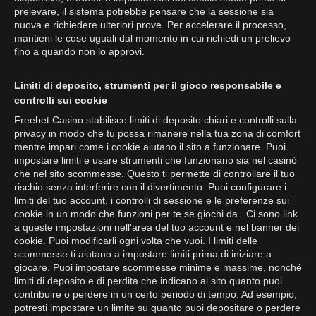
prelevare, il sistema potrebbe pensare che la sessione sia
nuova e richiedere ulteriori prove. Per accelerare il processo,
mantieni le cose uguali dal momento in cui richiedi un prelievo
fino a quando non lo approvi.
Limiti di deposito, strumenti per il gioco responsabile e
controlli sui cookie
Freebet Casino stabilisce limiti di deposito chiari e controlli sulla
privacy in modo che tu possa rimanere nella tua zona di comfort
mentre impari come i cookie aiutano il sito a funzionare. Puoi
impostare limiti e usare strumenti che funzionano sia nel casinò
che nel sito scommesse. Questo ti permette di controllare il tuo
rischio senza interferire con il divertimento. Puoi configurare i
limiti del tuo account, i controlli di sessione e le preferenze sui
cookie in un modo che funzioni per te se giochi da . Ci sono link
a queste impostazioni nell'area del tuo account e nel banner dei
cookie. Puoi modificarli ogni volta che vuoi. I limiti delle
scommesse ti aiutano a impostare limiti prima di iniziare a
giocare. Puoi impostare scommesse minime e massime, nonché
limiti di deposito e di perdita che indicano al sito quanto puoi
contribuire o perdere in un certo periodo di tempo. Ad esempio,
potresti impostare un limite su quanto puoi depositare o perdere