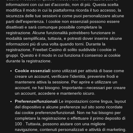
informazioni con cui sei d'accordo, non di più. Questa scelta
modifica il modo in cui la piattaforma ricorda il tuo accesso, la
sicurezza delle tue sessioni e come puoi personalizzare alcune
parti dell'esperienza. I cookie non essenziali possono essere
disattivati e sarà comunque possibile completare la
registrazione. Alcune funzionalità potrebbero funzionare in
modalità semplificata, tuttavia, e potresti dover inserire alcune
informazioni più di una volta quando torni. Durante la
registrazione, Freebet Casino di solito suddivide i cookie in
gruppi. Questo è il modo in cui funziona il consenso ai cookie
durante la registrazione.
Cookie essenziali
sono utilizzati per attività di base come
creare un account, verificare l'identità, prevenire frodi e
mantenere attiva la sessione. Per aprire e utilizzare un
account, ne hai bisogno. Importante—necessari per creare
un account, accedere e mantenerlo sicuro.
Preferenze/funzionali
Le impostazioni come lingua, layout
del dispositivo e alcune preferenze sul sito sono ricordate
dai cookie preferenze/funzionali. Non ne hai bisogno per
completare la registrazione o effettuare il primo deposito di
100 . Tuttavia, possono aiutare con una migliore
navigazione, contenuti personalizzati e attività di marketing.