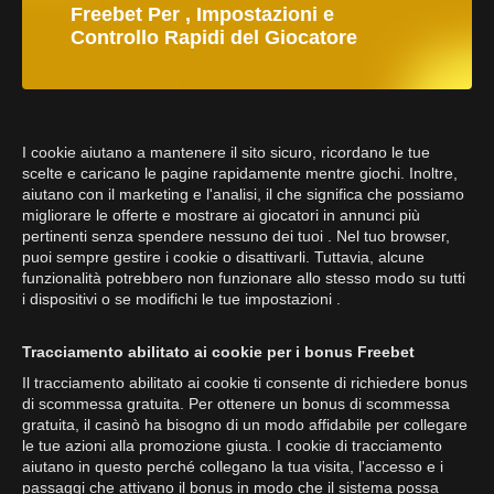
Freebet Per , Impostazioni e
Controllo Rapidi del Giocatore
I cookie aiutano a mantenere il sito sicuro, ricordano le tue
scelte e caricano le pagine rapidamente mentre giochi. Inoltre,
aiutano con il marketing e l'analisi, il che significa che possiamo
migliorare le offerte e mostrare ai giocatori in annunci più
pertinenti senza spendere nessuno dei tuoi . Nel tuo browser,
puoi sempre gestire i cookie o disattivarli. Tuttavia, alcune
funzionalità potrebbero non funzionare allo stesso modo su tutti
i dispositivi o se modifichi le tue impostazioni .
Tracciamento abilitato ai cookie per i bonus Freebet
Il tracciamento abilitato ai cookie ti consente di richiedere bonus
di scommessa gratuita. Per ottenere un bonus di scommessa
gratuita, il casinò ha bisogno di un modo affidabile per collegare
le tue azioni alla promozione giusta. I cookie di tracciamento
aiutano in questo perché collegano la tua visita, l'accesso e i
passaggi che attivano il bonus in modo che il sistema possa