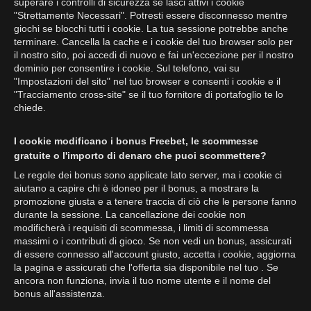
superare i controlli di sicurezza se lasci attivi i cookie
"Strettamente Necessari". Potresti essere disconnesso mentre
giochi se blocchi tutti i cookie. La tua sessione potrebbe anche
terminare. Cancella la cache e i cookie del tuo browser solo per
il nostro sito, poi accedi di nuovo e fai un'eccezione per il nostro
dominio per consentire i cookie. Sul telefono, vai su
"Impostazioni del sito" nel tuo browser e consenti i cookie e il
"Tracciamento cross-site" se il tuo fornitore di portafoglio te lo
chiede.
I cookie modificano i bonus Freebet, le scommesse
gratuite o l'importo di denaro che puoi scommettere?
Le regole dei bonus sono applicate lato server, ma i cookie ci
aiutano a capire chi è idoneo per il bonus, a mostrare la
promozione giusta e a tenere traccia di ciò che le persone fanno
durante la sessione. La cancellazione dei cookie non
modificherà i requisiti di scommessa, i limiti di scommessa
massimi o i contributi di gioco. Se non vedi un bonus, assicurati
di essere connesso all'account giusto, accetta i cookie, aggiorna
la pagina e assicurati che l'offerta sia disponibile nel tuo . Se
ancora non funziona, invia il tuo nome utente e il nome del
bonus all'assistenza.