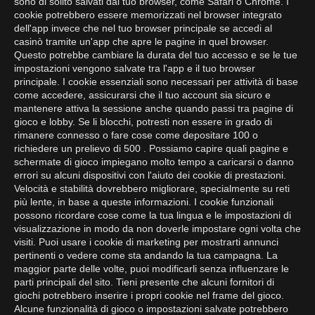
sono di solito salvati dal tuo browser, come Safari o Chrome. I
cookie potrebbero essere memorizzati nel browser integrato
dell'app invece che nel tuo browser principale se accedi al
casinò tramite un'app che apre le pagine in quel browser.
Questo potrebbe cambiare la durata del tuo accesso e se le tue
impostazioni vengono salvate tra l'app e il tuo browser
principale. I cookie essenziali sono necessari per attività di base
come accedere, assicurarsi che il tuo account sia sicuro e
mantenere attiva la sessione anche quando passi tra pagine di
gioco e lobby. Se li blocchi, potresti non essere in grado di
rimanere connesso o fare cose come depositare 100 o
richiedere un prelievo di 500 . Possiamo capire quali pagine e
schermate di gioco impiegano molto tempo a caricarsi o danno
errori su alcuni dispositivi con l'aiuto dei cookie di prestazioni.
Velocità e stabilità dovrebbero migliorare, specialmente su reti
più lente, in base a queste informazioni. I cookie funzionali
possono ricordare cose come la tua lingua e le impostazioni di
visualizzazione in modo da non doverle impostare ogni volta che
visiti. Puoi usare i cookie di marketing per mostrarti annunci
pertinenti o vedere come sta andando la tua campagna. La
maggior parte delle volte, puoi modificarli senza influenzare le
parti principali del sito. Tieni presente che alcuni fornitori di
giochi potrebbero inserire i propri cookie nel frame del gioco.
Alcune funzionalità di gioco o impostazioni salvate potrebbero