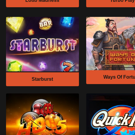
Lotto Madness
Turbo Play
Ways Of Fort
Starburst