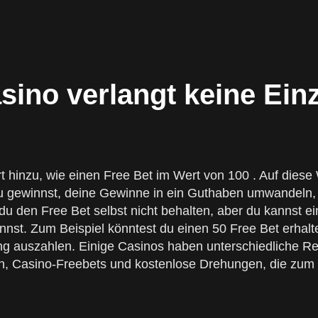
sino verlangt keine Ein
t hinzu, wie einen Free Bet im Wert von 100 . Auf diese
 du gewinnst, deine Gewinne in ein Guthaben umwandeln,
u den Free Bet selbst nicht behalten, aber du kannst e
nst. Zum Beispiel könntest du einen 50 Free Bet erhalt
ng auszahlen. Einige Casinos haben unterschiedliche R
en, Casino-Freebets und kostenlose Drehungen, die zum