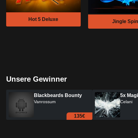
Hot 5 Deluxe
Jingle Spi
Unsere Gewinner
Banana Splash
Blackb
Zoe
Vanross
200€