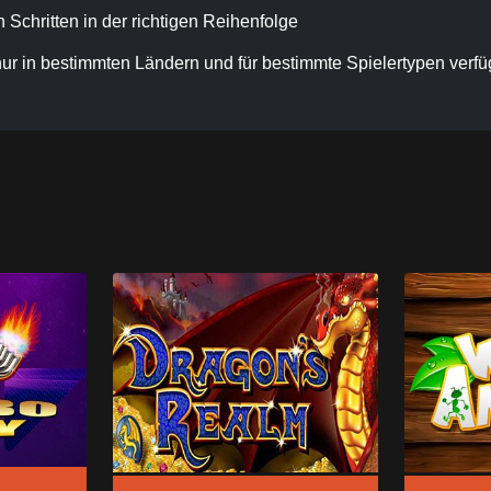
Schritten in der richtigen Reihenfolge
r in bestimmten Ländern und für bestimmte Spielertypen verfü
forderung, maximale Auszahlung und Spielgewichtung
ten, musst du dich zuerst schnell anmelden und dein Konto ver
te sind jetzt im Freebet Casino verfügbar!
des Bonus