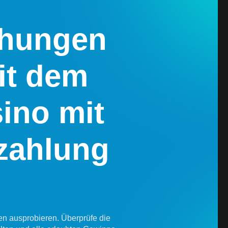
ehungen
it dem
ino mit
zahlung
n ausprobieren. Überprüfe die