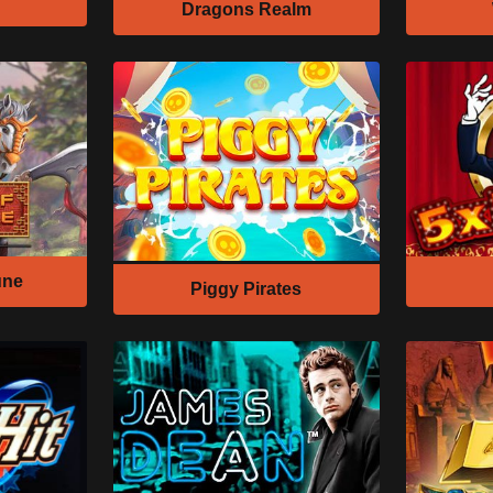
Dragons Realm
une
Piggy Pirates