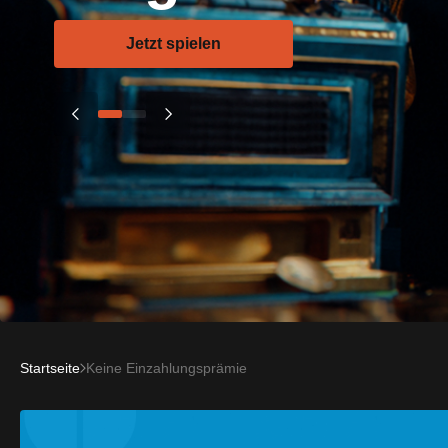
Jetzt spielen
Startseite
Keine Einzahlungsprämie