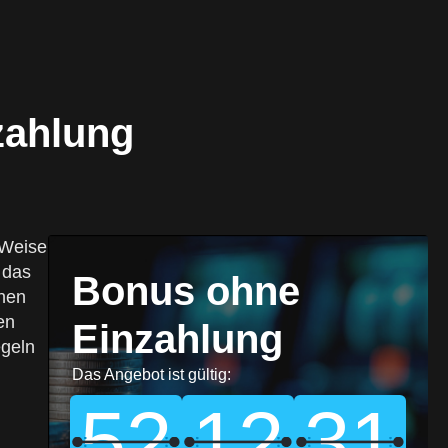
zahlung
 Weise
 das
Bonus ohne
inen
en
Einzahlung
egeln
Das Angebot ist gültig:
52
12
29