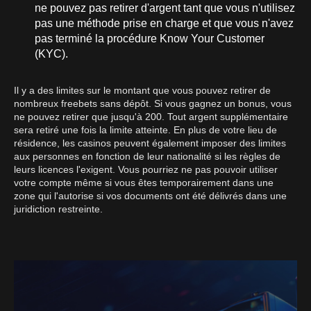
ne pouvez pas retirer d'argent tant que vous n'utilisez
pas une méthode prise en charge et que vous n'avez
pas terminé la procédure Know Your Customer
(KYC).
Il y a des limites sur le montant que vous pouvez retirer de
nombreux freebets sans dépôt. Si vous gagnez un bonus, vous
ne pouvez retirer que jusqu'à 200. Tout argent supplémentaire
sera retiré une fois la limite atteinte. En plus de votre lieu de
résidence, les casinos peuvent également imposer des limites
aux personnes en fonction de leur nationalité si les règles de
leurs licences l'exigent. Vous pourriez ne pas pouvoir utiliser
votre compte même si vous êtes temporairement dans une
zone qui l'autorise si vos documents ont été délivrés dans une
juridiction restreinte.