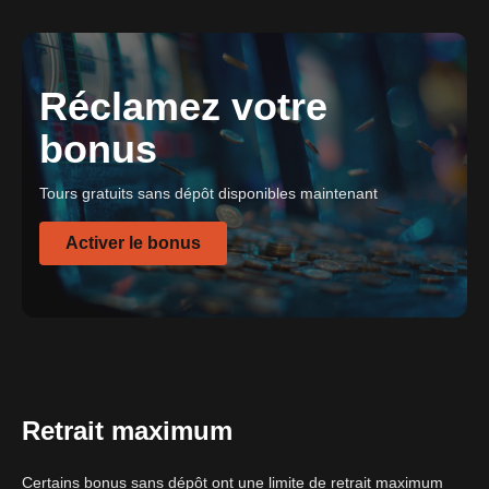
Réclamez votre
bonus
Tours gratuits sans dépôt disponibles maintenant
Activer le bonus
Retrait maximum
Certains bonus sans dépôt ont une limite de retrait maximum