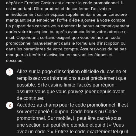
dépôt de Freebet Casino est d'entrer le code promotionnel. Il
est important d'être prudent et de confirmer l'activation
immédiatement car un espace supplémentaire ou un caractère
manquant peut empêcher l'offre d'être ajoutée à votre compte.
La plupart des casinos vous donnent le bonus automatiquement
après votre inscription ou après avoir confirmé votre adresse e-
mail. Cependant, certains exigent que vous entriez un code
promotionnel manuellement dans le formulaire d'inscription ou
dans les paramètres de votre compte. Assurez-vous de ne pas
manquer la fenêtre d'activation en suivant les étapes ci-
dessous.
Allez sur la page d'inscription officielle du casino et
remplissez vos informations aussi précisément que
possible. Si le casino limite l'accès par région,
assurez-vous que vous pouvez jouer depuis avant
de continuer.
Accédez au champ pour le code promotionnel. Il est
souvent appelé Coupon, Code bonus ou Code
promotionnel. Sur mobile, il peut être caché sous
une section qui peut être étendue et qui dit « Vous
avez un code ? » Entrez le code exactement tel qu'il