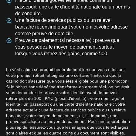
Pièce d'identité gouvernementale, comme un
passeport, une carte d'identité nationale ou un permis
de conduire.
Une facture de services publics ou un relevé
bancaire récent indiquant votre nom et votre adresse
comme preuve de domicile.
Preuve de paiement (si nécessaire) : preuve que
vous possédez le moyen de paiement, surtout
lorsque vous retirez des gains, comme 500.
La vérification se produit généralement lorsque vous effectuez
votre premier retrait, atteignez une certaine limite, ou que le
casino doit s'assurer que vous êtes éligible pour une promotion.
Si le bonus sans dépôt se transforme en argent réel, on pourrait
vous demander de prouver votre identité avant de pouvoir
retirer plus de 100 . KYC (pièce d'identité) : votre nom, âge et
identité ; un passeport ou une carte d'identité nationale ; votre
adresse actuelle ; une facture de services publics ou un relevé
bancaire ; votre moyen de paiement ; et, si demandé, une
preuve spécifique au moyen de paiement. Pour une approbation
plus rapide, assurez-vous que les images que vous téléchargez
sont claires et que les quatre coins du document sont visibles.