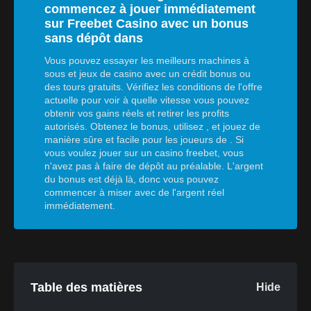
commencez à jouer immédiatement
sur Freebet Casino avec un bonus
sans dépôt dans
Vous pouvez essayer les meilleurs machines à
sous et jeux de casino avec un crédit bonus ou
des tours gratuits. Vérifiez les conditions de l'offre
actuelle pour voir à quelle vitesse vous pouvez
obtenir vos gains réels et retirer les profits
autorisés. Obtenez le bonus, utilisez , et jouez de
manière sûre et facile pour les joueurs de . Si
vous voulez jouer sur un casino freebet, vous
n'avez pas à faire de dépôt au préalable. L'argent
du bonus est déjà là, donc vous pouvez
commencer à miser avec de l'argent réel
immédiatement.
Table des matières
Hide