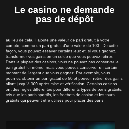
Le casino ne demande
pas de dépôt
au lieu de cela, il ajoute une valeur de pari gratuit à votre
compte, comme un pari gratuit d'une valeur de 100 . De cette
façon, vous pouvez essayer certains jeux et, si vous gagnez,
transformer vos gains en un solde que vous pouvez retirer.
Dans la plupart des casinos, vous ne pouvez pas conserver le
pari gratuit lui-même, mais vous pouvez conserver un certain
montant de l'argent que vous gagnez. Par exemple, vous
pourriez obtenir un pari gratuit de 50 et pouvoir retirer des gains
allant jusqu'à 300 après mise et vérification. Certains casinos
ont des règles différentes pour différents types de paris gratuits,
tels que les paris sportifs, les freebets de casino et les tours
gratuits qui peuvent être utilisés pour placer des paris.