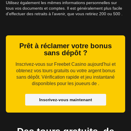
Utilisez également les mêmes informations personnelles sur
tous vos documents et comptes. Il est généralement plus facile
d'effectuer des retraits à l'avenir, que vous retiriez 200 ou 500 .
Prêt à réclamer votre bonus
sans dépôt ?
Inscrivez-vous sur Freebet Casino aujourd'hui et
obtenez vos tours gratuits ou votre argent bonus
sans dépôt. Vérification rapide et jeu instantané
disponibles pour les joueurs de .
Inscrivez-vous maintenant