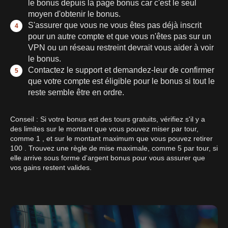
le bonus depuis la page bonus car c'est le seul
moyen d'obtenir le bonus.
S'assurer que vous ne vous êtes pas déjà inscrit
pour un autre compte et que vous n'êtes pas sur un
VPN ou un réseau restreint devrait vous aider à voir
le bonus.
Contactez le support et demandez-leur de confirmer
que votre compte est éligible pour le bonus si tout le
reste semble être en ordre.
Conseil : Si votre bonus est des tours gratuits, vérifiez s'il y a
des limites sur le montant que vous pouvez miser par tour,
comme 1 , et sur le montant maximum que vous pouvez retirer
100 . Trouvez une règle de mise maximale, comme 5 par tour, si
elle arrive sous forme d'argent bonus pour vous assurer que
vos gains restent valides.