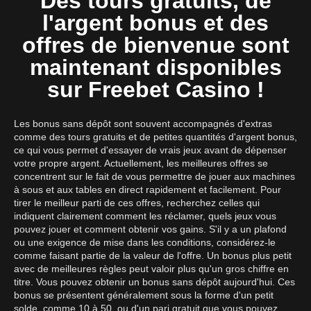
Des tours gratuits, de
l'argent bonus et des
offres de bienvenue sont
maintenant disponibles
sur Freebet Casino !
Les bonus sans dépôt sont souvent accompagnés d'extras
comme des tours gratuits et de petites quantités d'argent bonus,
ce qui vous permet d'essayer de vrais jeux avant de dépenser
votre propre argent. Actuellement, les meilleures offres se
concentrent sur le fait de vous permettre de jouer aux machines
à sous et aux tables en direct rapidement et facilement. Pour
tirer le meilleur parti de ces offres, recherchez celles qui
indiquent clairement comment les réclamer, quels jeux vous
pouvez jouer et comment obtenir vos gains. S'il y a un plafond
ou une exigence de mise dans les conditions, considérez-le
comme faisant partie de la valeur de l'offre. Un bonus plus petit
avec de meilleures règles peut valoir plus qu'un gros chiffre en
titre. Vous pouvez obtenir un bonus sans dépôt aujourd'hui. Ces
bonus se présentent généralement sous la forme d'un petit
solde, comme 10 à 50, ou d'un pari gratuit que vous pouvez