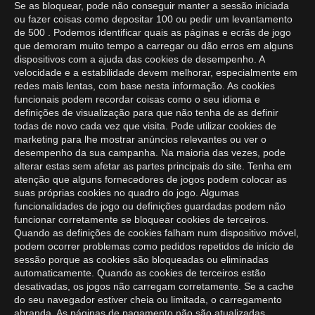
Se as bloquear, pode não conseguir manter a sessão iniciada
ou fazer coisas como depositar 100 ou pedir um levantamento
de 500 . Podemos identificar quais as páginas e ecrãs de jogo
que demoram muito tempo a carregar ou dão erros em alguns
dispositivos com a ajuda das cookies de desempenho. A
velocidade e a estabilidade devem melhorar, especialmente em
redes mais lentas, com base nesta informação. As cookies
funcionais podem recordar coisas como o seu idioma e
definições de visualização para que não tenha de as definir
todas de novo cada vez que visita. Pode utilizar cookies de
marketing para lhe mostrar anúncios relevantes ou ver o
desempenho da sua campanha. Na maioria das vezes, pode
alterar estas sem afetar as partes principais do site. Tenha em
atenção que alguns fornecedores de jogos podem colocar as
suas próprias cookies no quadro do jogo. Algumas
funcionalidades de jogo ou definições guardadas podem não
funcionar corretamente se bloquear cookies de terceiros.
Quando as definições de cookies falham num dispositivo móvel,
podem ocorrer problemas como pedidos repetidos de início de
sessão porque as cookies são bloqueadas ou eliminadas
automaticamente. Quando as cookies de terceiros estão
desativadas, os jogos não carregam corretamente. Se a cache
do seu navegador estiver cheia ou limitada, o carregamento
abranda. As páginas de pagamento não são atualizadas