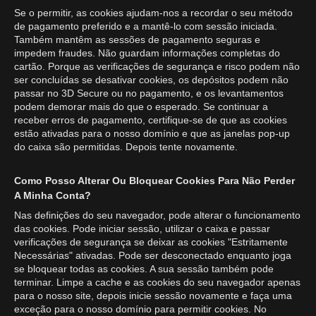
Se o permitir, as cookies ajudam-nos a recordar o seu método
de pagamento preferido e a mantê-lo com sessão iniciada.
Também mantêm as sessões de pagamento seguras e
impedem fraudes. Não guardam informações completas do
cartão. Porque as verificações de segurança e risco podem não
ser concluídas se desativar cookies, os depósitos podem não
passar no 3D Secure ou no pagamento, e os levantamentos
podem demorar mais do que o esperado. Se continuar a
receber erros de pagamento, certifique-se de que as cookies
estão ativadas para o nosso domínio e que as janelas pop-up
do caixa são permitidas. Depois tente novamente.
Como Posso Alterar Ou Bloquear Cookies Para Não Perder
A Minha Conta?
Nas definições do seu navegador, pode alterar o funcionamento
das cookies. Pode iniciar sessão, utilizar o caixa e passar
verificações de segurança se deixar as cookies "Estritamente
Necessárias" ativadas. Pode ser desconectado enquanto joga
se bloquear todas as cookies. A sua sessão também pode
terminar. Limpe a cache e as cookies do seu navegador apenas
para o nosso site, depois inicie sessão novamente e faça uma
exceção para o nosso domínio para permitir cookies. No