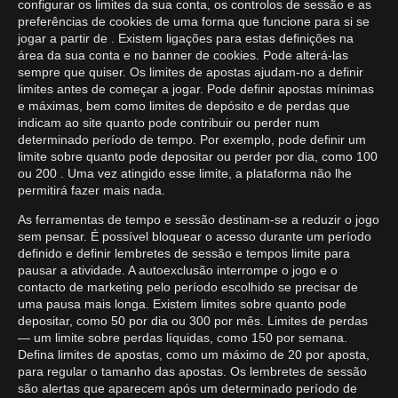
configurar os limites da sua conta, os controlos de sessão e as
preferências de cookies de uma forma que funcione para si se
jogar a partir de . Existem ligações para estas definições na
área da sua conta e no banner de cookies. Pode alterá-las
sempre que quiser. Os limites de apostas ajudam-no a definir
limites antes de começar a jogar. Pode definir apostas mínimas
e máximas, bem como limites de depósito e de perdas que
indicam ao site quanto pode contribuir ou perder num
determinado período de tempo. Por exemplo, pode definir um
limite sobre quanto pode depositar ou perder por dia, como 100
ou 200 . Uma vez atingido esse limite, a plataforma não lhe
permitirá fazer mais nada.
As ferramentas de tempo e sessão destinam-se a reduzir o jogo
sem pensar. É possível bloquear o acesso durante um período
definido e definir lembretes de sessão e tempos limite para
pausar a atividade. A autoexclusão interrompe o jogo e o
contacto de marketing pelo período escolhido se precisar de
uma pausa mais longa. Existem limites sobre quanto pode
depositar, como 50 por dia ou 300 por mês. Limites de perdas
— um limite sobre perdas líquidas, como 150 por semana.
Defina limites de apostas, como um máximo de 20 por aposta,
para regular o tamanho das apostas. Os lembretes de sessão
são alertas que aparecem após um determinado período de