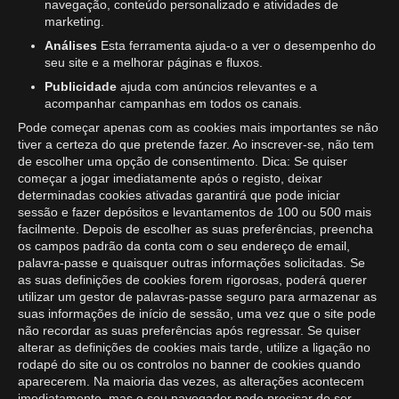
navegação, conteúdo personalizado e atividades de
marketing.
Análises
Esta ferramenta ajuda-o a ver o desempenho do
seu site e a melhorar páginas e fluxos.
Publicidade
ajuda com anúncios relevantes e a
acompanhar campanhas em todos os canais.
Pode começar apenas com as cookies mais importantes se não
tiver a certeza do que pretende fazer. Ao inscrever-se, não tem
de escolher uma opção de consentimento. Dica: Se quiser
começar a jogar imediatamente após o registo, deixar
determinadas cookies ativadas garantirá que pode iniciar
sessão e fazer depósitos e levantamentos de 100 ou 500 mais
facilmente. Depois de escolher as suas preferências, preencha
os campos padrão da conta com o seu endereço de email,
palavra-passe e quaisquer outras informações solicitadas. Se
as suas definições de cookies forem rigorosas, poderá querer
utilizar um gestor de palavras-passe seguro para armazenar as
suas informações de início de sessão, uma vez que o site pode
não recordar as suas preferências após regressar. Se quiser
alterar as definições de cookies mais tarde, utilize a ligação no
rodapé do site ou os controlos no banner de cookies quando
aparecerem. Na maioria das vezes, as alterações acontecem
imediatamente, mas o seu navegador pode precisar de ser