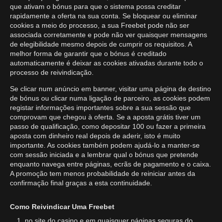
que ativam o bónus para que o sistema possa creditar
rapidamente a oferta na sua conta. Se bloquear ou eliminar
cookies a meio do processo, a sua Freebet pode não ser
associada corretamente e pode não ver quaisquer mensagens
de elegibilidade mesmo depois de cumprir os requisitos. A
melhor forma de garantir que o bónus é creditado
automaticamente é deixar as cookies ativadas durante todo o
processo de reivindicação.
Se clicar num anúncio em banner, visitar uma página de destino
de bónus ou clicar numa ligação de parceiro, as cookies podem
registar informações importantes sobre a sua sessão que
comprovam que chegou à oferta. Se a aposta grátis tiver um
passo de qualificação, como depositar 100 ou fazer a primeira
aposta com dinheiro real depois de aderir, isto é muito
importante. As cookies também podem ajudá-lo a manter-se
com sessão iniciada e a lembrar qual o bónus que pretende
enquanto navega entre páginas, ecrãs de pagamento e o caixa.
A promoção tem menos probabilidade de reiniciar antes da
confirmação final graças a esta continuidade.
Como Reivindicar Uma Freebet
no site do casino e em quaisquer páginas seguras do