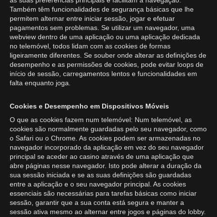
Também têm funcionalidades de segurança básicas que lhe
permitem alternar entre iniciar sessão, jogar e efetuar
pagamentos sem problemas. Se utilizar um navegador, uma
webview dentro de uma aplicação ou uma aplicação dedicada
no telemóvel, todos lidam com as cookies de formas
ligeiramente diferentes. Se souber onde alterar as definições de
desempenho e as permissões de cookies, pode evitar loops de
início de sessão, carregamentos lentos e funcionalidades em
falta enquanto joga.
Cookies e Desempenho em Dispositivos Móveis
O que as cookies fazem num telemóvel: Num telemóvel, as
cookies são normalmente guardadas pelo seu navegador, como
o Safari ou o Chrome. As cookies podem ser armazenadas no
navegador incorporado da aplicação em vez do seu navegador
principal se aceder ao casino através de uma aplicação que
abre páginas nesse navegador. Isto pode alterar a duração da
sua sessão iniciada e se as suas definições são guardadas
entre a aplicação e o seu navegador principal. As cookies
essenciais são necessárias para tarefas básicas como iniciar
sessão, garantir que a sua conta está segura e manter a
sessão ativa mesmo ao alternar entre jogos e páginas do lobby.